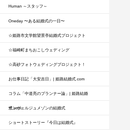
Human ～スタッフ～
Oneday 〜ある結婚式の一日〜
☆姫路市文学館望景亭結婚式プロジェクト
☆福崎町まちおこしウェディング
☆高砂フォトウェディングプロジェクト！
お仕事日記「大安吉日」| 姫路結婚式.com
コラム「中道亮のプランナー論」| 姫路結婚
式.com
サンヴェルジュメゾンの結婚式
ショートストーリー『今日は結婚式』