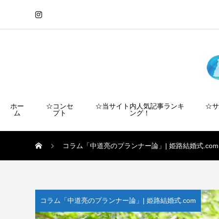
ホー
☆コンセ
☆当サイト内人気記事ランキ
☆
ム
プト
ング！
コラム「中道亮のプランナー論」| 姫路結婚式.com
コラム「中道亮のプランナー論」| 姫路結婚式.com