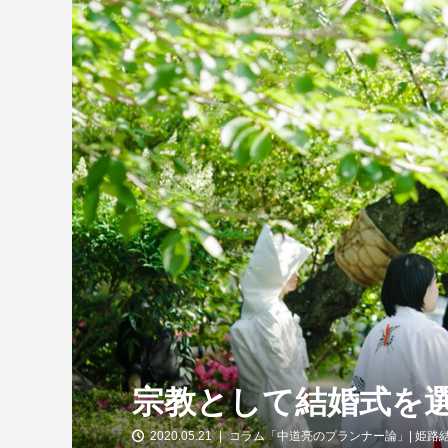
宗教として結婚式を
2020.05.21
コラム「中道亮のプランナー論」| 姫路結