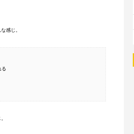
んな感じ。
れる
じ。