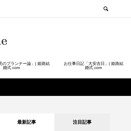

亮のプランナー論」| 姫路結
お仕事日記「大安吉日」| 姫路結
婚式.com
婚式.com
最新記事
注目記事