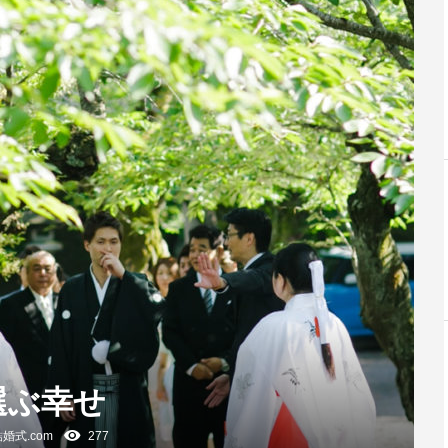
選ぶ幸せ
婚式.com
277