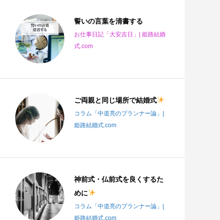
誓いの言葉を清書する
お仕事日記「大安吉日」| 姫路結婚
式.com
ご両親と同じ場所で結婚式
コラム「中道亮のプランナー論」|
姫路結婚式.com
神前式・仏前式を良くするた
めに
コラム「中道亮のプランナー論」|
姫路結婚式.com