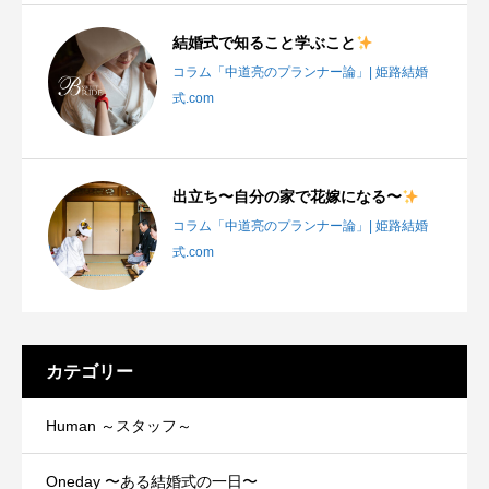
結婚式で知ること学ぶこと
コラム「中道亮のプランナー論」| 姫路結婚
式.com
出立ち〜自分の家で花嫁になる〜
コラム「中道亮のプランナー論」| 姫路結婚
式.com
カテゴリー
Human ～スタッフ～
Oneday 〜ある結婚式の一日〜