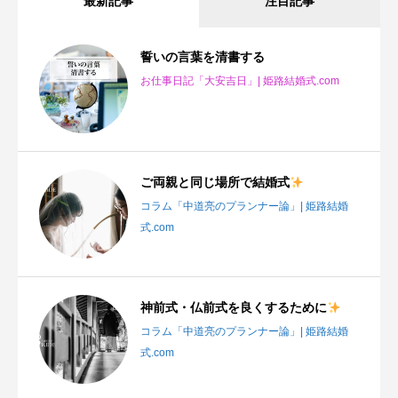
最新記事
注目記事
誓いの言葉を清書する
お仕事日記「大安吉日」| 姫路結婚式.com
ご両親と同じ場所で結婚式
コラム「中道亮のプランナー論」| 姫路結婚
式.com
神前式・仏前式を良くするために
コラム「中道亮のプランナー論」| 姫路結婚
式.com