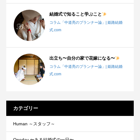
結婚式で知ること学ぶこと
コラム「中道亮のプランナー論」| 姫路結婚
式.com
出立ち〜自分の家で花嫁になる〜
コラム「中道亮のプランナー論」| 姫路結婚
式.com
カテゴリー
Human ～スタッフ～
Oneday 〜ある結婚式の一日〜