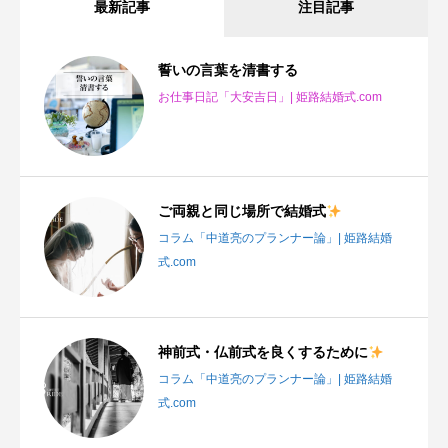
最新記事
注目記事
誓いの言葉を清書する
お仕事日記「大安吉日」| 姫路結婚式.com
ご両親と同じ場所で結婚式
コラム「中道亮のプランナー論」| 姫路結婚
式.com
神前式・仏前式を良くするために
コラム「中道亮のプランナー論」| 姫路結婚
式.com