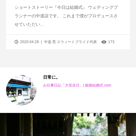
ショートストーリー『今日は結婚式』 ウェディングプ
ランナーの中道諒です。 これまで僕がプロデュースさ
せていただい...
2020.04.29
中道 亮 スウィートブライド代表
173
い
日常に。
お仕事日記「大安吉日」| 姫路結婚式.com
m