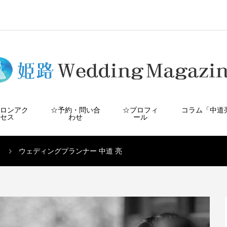
サロンアク
☆予約・問い合
☆プロフィ
コラム「中道
セス
わせ
ール
ウェディングプランナー 中道 亮