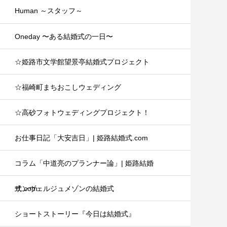
Human ～スタッフ～
Oneday 〜ある結婚式の一日〜
☆姫路市文学館望景亭結婚式プロジェクト
☆福崎町まちおこしウェディング
☆高砂フォトウェディングプロジェクト！
お仕事日記「大安吉日」| 姫路結婚式.com
コラム「中道亮のプランナー論」| 姫路結婚
式.com
サンヴェルジュメゾンの結婚式
ショートストーリー『今日は結婚式』