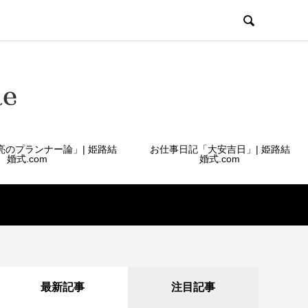

亮のプランナー論」| 姫路結
お仕事日記「大安吉日」| 姫路結
婚式.com
婚式.com
最新記事
注目記事