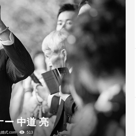
ー 中道 亮
婚式.com
513