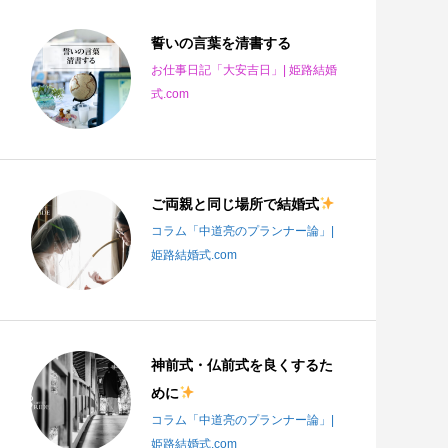
誓いの言葉を清書する
お仕事日記「大安吉日」| 姫路結婚
式.com
ご両親と同じ場所で結婚式
コラム「中道亮のプランナー論」|
姫路結婚式.com
神前式・仏前式を良くするた
めに
コラム「中道亮のプランナー論」|
姫路結婚式.com