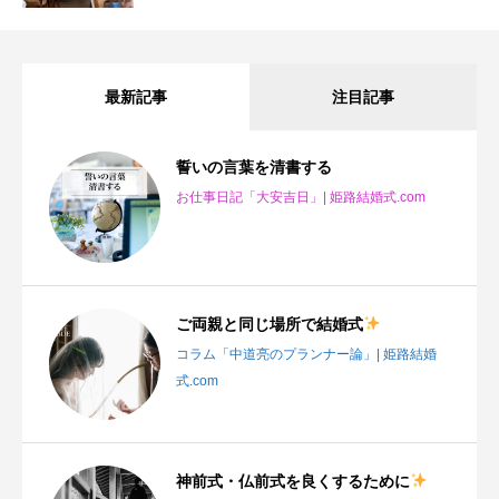
最新記事
注目記事
誓いの言葉を清書する
お仕事日記「大安吉日」| 姫路結婚式.com
ご両親と同じ場所で結婚式
コラム「中道亮のプランナー論」| 姫路結婚
式.com
神前式・仏前式を良くするために