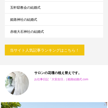
五軒邸教会の結婚式
姫路神社の結婚式
赤穂大石神社の結婚式
当サイト人気記事ランキングはこちら！
ンの花壇の植え替えです。
同業他社を
日記「大安吉日」| 姫路結婚式.com
コラム「中道亮