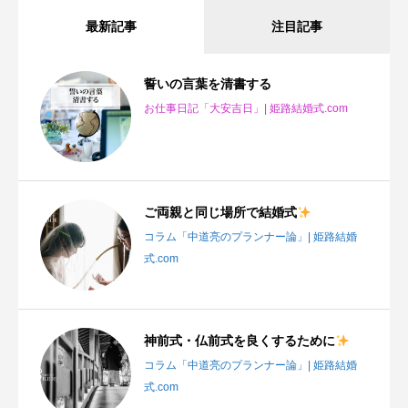
最新記事
注目記事
誓いの言葉を清書する
お仕事日記「大安吉日」| 姫路結婚式.com
ご両親と同じ場所で結婚式
コラム「中道亮のプランナー論」| 姫路結婚
式.com
神前式・仏前式を良くするために
コラム「中道亮のプランナー論」| 姫路結婚
式.com