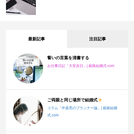
最新記事
注目記事
誓いの言葉を清書する
お仕事日記「大安吉日」| 姫路結婚式.com
ご両親と同じ場所で結婚式
コラム「中道亮のプランナー論」| 姫路結婚
式.com