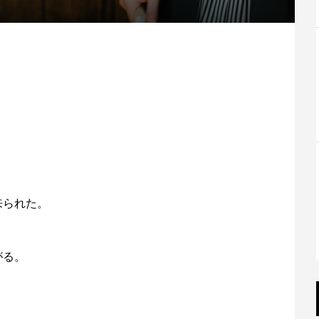
。
来られた。
がる。