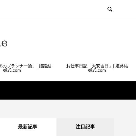

亮のプランナー論」| 姫路結
お仕事日記「大安吉日」| 姫路結
婚式.com
婚式.com
最新記事
注目記事