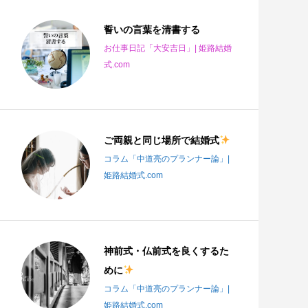
誓いの言葉を清書する
お仕事日記「大安吉日」| 姫路結婚
式.com
ご両親と同じ場所で結婚式
コラム「中道亮のプランナー論」|
姫路結婚式.com
神前式・仏前式を良くするた
めに
コラム「中道亮のプランナー論」|
姫路結婚式.com