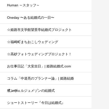
Human ～スタッフ～
Oneday 〜ある結婚式の一日〜
☆姫路市文学館望景亭結婚式プロジェクト
☆福崎町まちおこしウェディング
☆高砂フォトウェディングプロジェクト！
お仕事日記「大安吉日」| 姫路結婚式.com
コラム「中道亮のプランナー論」| 姫路結婚
式.com
サンヴェルジュメゾンの結婚式
ショートストーリー『今日は結婚式』