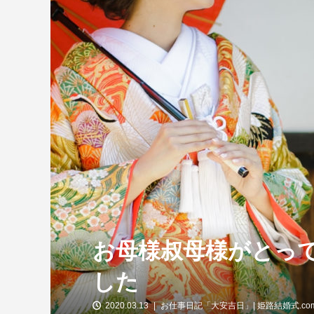
お母様叔母様がとっ
した
2020.03.13
お仕事日記「大安吉日」| 姫路結婚式.co