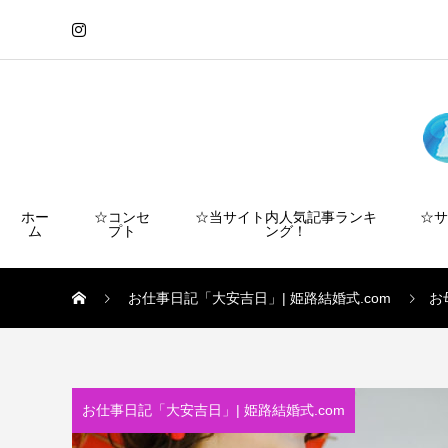
ホー
☆コンセ
☆当サイト内人気記事ランキ
☆
ム
プト
ング！
お仕事日記「大安吉日」| 姫路結婚式.com
お
お仕事日記「大安吉日」| 姫路結婚式.com