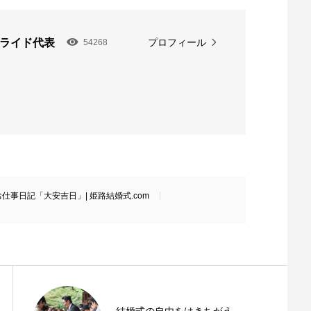
ブライド代表
プロフィール
54268
お仕事日記「大安吉日」| 姫路結婚式.com