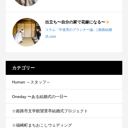
出立ち〜自分の家で花嫁になる〜
コラム「中道亮のプランナー論」| 姫路結婚
式.com
カテゴリー
Human ～スタッフ～
Oneday 〜ある結婚式の一日〜
☆姫路市文学館望景亭結婚式プロジェクト
☆福崎町まちおこしウェディング