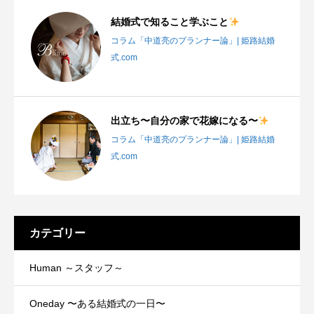
結婚式で知ること学ぶこと
コラム「中道亮のプランナー論」| 姫路結婚
式.com
出立ち〜自分の家で花嫁になる〜
コラム「中道亮のプランナー論」| 姫路結婚
式.com
カテゴリー
Human ～スタッフ～
Oneday 〜ある結婚式の一日〜