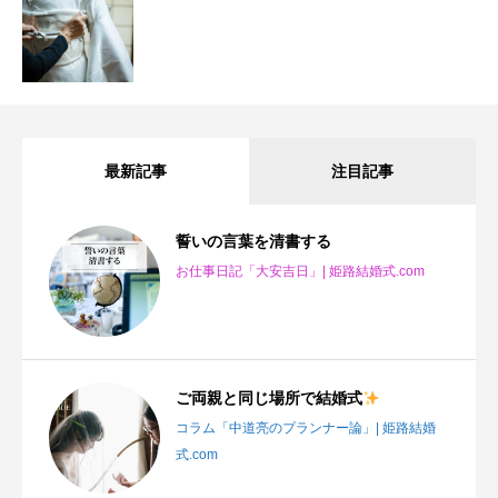
最新記事
注目記事
誓いの言葉を清書する
お仕事日記「大安吉日」| 姫路結婚式.com
ご両親と同じ場所で結婚式
コラム「中道亮のプランナー論」| 姫路結婚
式.com