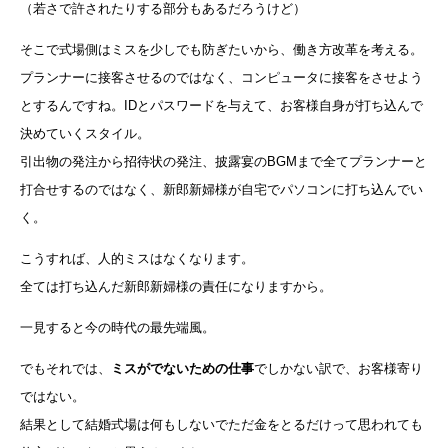
（若さで許されたりする部分もあるだろうけど）
そこで式場側はミスを少しでも防ぎたいから、働き方改革を考える。
プランナーに接客させるのではなく、コンピュータに接客をさせよう
とするんですね。IDとパスワードを与えて、お客様自身が打ち込んで
決めていくスタイル。
引出物の発注から招待状の発注、披露宴のBGMまで全てプランナーと
打合せするのではなく、新郎新婦様が自宅でパソコンに打ち込んでい
く。
こうすれば、人的ミスはなくなります。
全ては打ち込んだ新郎新婦様の責任になりますから。
一見すると今の時代の最先端風。
でもそれでは、
ミスがでないための仕事
でしかない訳で、お客様寄り
ではない。
結果として結婚式場は何もしないでただ金をとるだけって思われても