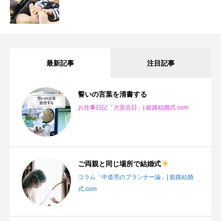
最新記事
注目記事
誓いの言葉を清書する
お仕事日記「大安吉日」| 姫路結婚式.com
ご両親と同じ場所で結婚式
コラム「中道亮のプランナー論」| 姫路結婚
式.com