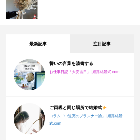
最新記事
注目記事
誓いの言葉を清書する
お仕事日記「大安吉日」| 姫路結婚式.com
ご両親と同じ場所で結婚式
コラム「中道亮のプランナー論」| 姫路結婚
式.com