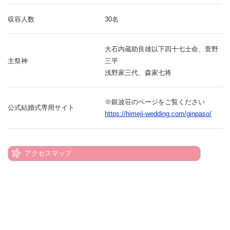
収容人数
30名
大石内蔵助良雄以下四十七士命、萱野
主祭神
三平
浅野家三代、森家七将
※銀波荘のページをご覧ください
公式結婚式専用サイト
https://himeji-wedding.com/ginpaso/
アクセスマップ