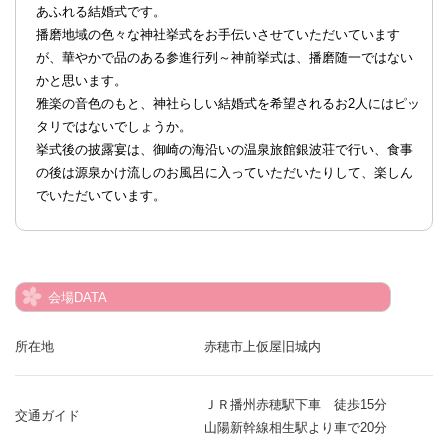
あふれる結婚式です。
播磨地域の色々な神社挙式をお手伝いさせていただいています
が、華やかで品のある参進行列～神前挙式は、播磨随一ではない
かと思います。
雅楽の音色のもと、神社らしい結婚式を希望されるお2人にはピッ
タリではないでしょうか。
挙式後の披露宴は、御崎の海沿いの温泉旅館銀波荘で行い、食事
の後は源泉かけ流しのお風呂に入っていただいたりして、楽しん
でいただいています。
会場DATA
所在地
赤穂市上仮屋旧城内
ＪＲ播州赤穂駅下車 徒歩15分
交通ガイド
山陽新幹線相生駅より車で20分