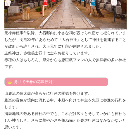
元禄赤穂事件以降、大石邸内に小さな祠が設けられ密かに祀られていま
したが、明治33年にあらためて「大石神社」として神社を創建すること
が政府から許可され、大正元年に社殿が創建されました。
主祭神は、赤穂義士四十七士をお祀りしています。
赤穂の人はもちろん、県外からも忠臣蔵ファンの人で参拝者の多い神社
です。
勇壮で圧巻の花嫁行列！
山鹿流の陣太鼓が高らかに行列の開始を告げます。
雅楽の音色が境内に流れる中、本殿へ向けて神主を先頭に参進の行列を
します。
播磨地域の数ある神社の中でも、これだけ広々とそしていかにも神社ら
しい神々しさ、さらに華やかさを兼ね備えた参進行列はなかなかないと
思います。